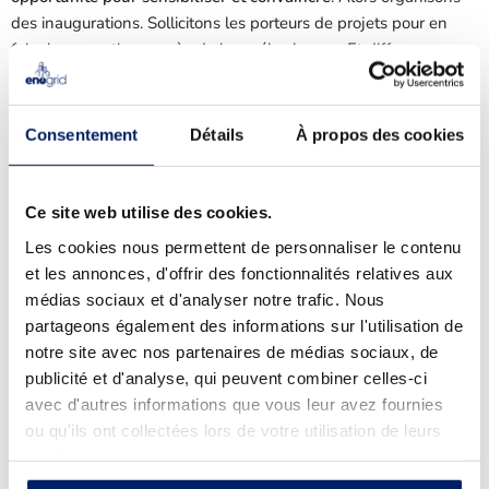
des inaugurations. Sollicitons les porteurs de projets pour en
faire la promotion auprès de leurs élus locaux. Et diffusons ce
message.
Consentement
Détails
À propos des cookies
L’autoconsommation collective allie décarbonation, souveraineté
et développement économique à l’échelle locale. Le modèle
Ce site web utilise des cookies.
rassemble : à nous de profiter de cette caisse de résonance !
Les cookies nous permettent de personnaliser le contenu
et les annonces, d'offrir des fonctionnalités relatives aux
médias sociaux et d'analyser notre trafic. Nous
La filière de
partageons également des informations sur l'utilisation de
notre site avec nos partenaires de médias sociaux, de
l’autoconsommation
publicité et d'analyse, qui peuvent combiner celles-ci
collective est prête à changer
avec d'autres informations que vous leur avez fournies
d’échelle
ou qu'ils ont collectées lors de votre utilisation de leurs
services.