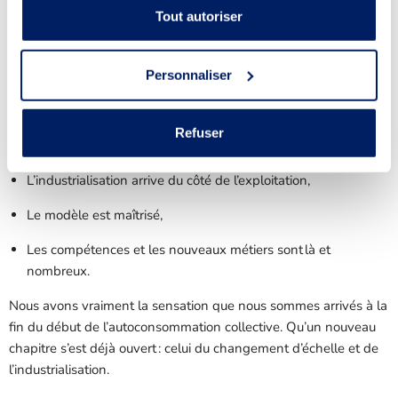
Pour que ce récit puisse vivre, il faut une filière structurée et
Tout autoriser
soudée. Chez Enogrid, nous considérons que les bases sont
maintenant posées :
Personnaliser
Les porteurs de projets ont accès à des
accompagnements
et des
outils
de A à Z,
Refuser
Les projets sont lancés efficacement,
L’industrialisation arrive du côté de l’exploitation,
Le modèle est maîtrisé,
Les compétences et les nouveaux métiers sont là et
nombreux.
Nous avons vraiment la sensation que nous sommes arrivés à la
fin du début de l’autoconsommation collective. Qu’un nouveau
chapitre s’est déjà ouvert : celui du changement d’échelle et de
l’industrialisation.