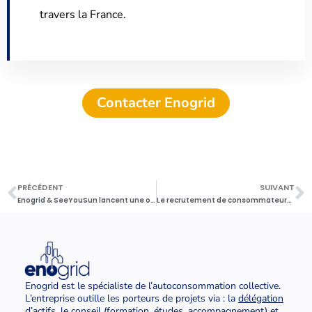
travers la France.
Contacter Enogrid
PRÉCÉDENT
SUIVANT
Enogrid & SeeYouSun lancent une offre de délégation de centrales en ACC
Le recrutement de consommateurs en autoconsommation collective
Enogrid est le spécialiste de l’autoconsommation collective.
L’entreprise outille les porteurs de projets via : la
délégation
d’actifs
, le conseil
(
formation
,
études
,
accompagnement
) et