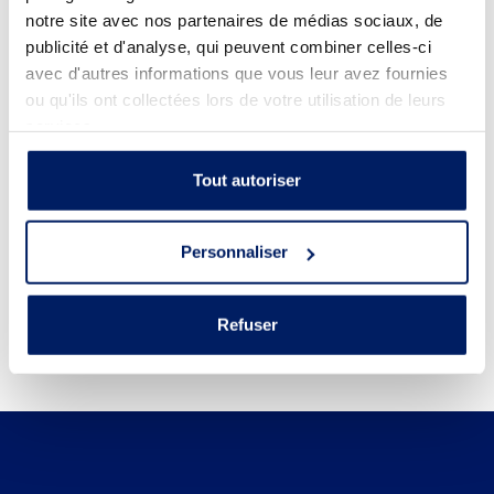
notre site avec nos partenaires de médias sociaux, de
« La formation a été très enrichissante, les
publicité et d'analyse, qui peuvent combiner celles-ci
mécanismes de fonctionnement de l'ACC sont
avec d'autres informations que vous leur avez fournies
beaucoup plus clairs pour moi maintenant. »
ou qu'ils ont collectées lors de votre utilisation de leurs
services.
Tout autoriser
Personnaliser
Nicoletta Berto
Responsable Business Development, Luxel
Refuser