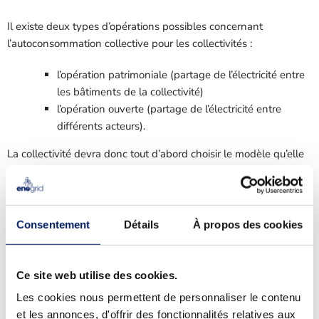
Il existe deux types d’opérations possibles concernant
l’autoconsommation collective pour les collectivités :
l’opération patrimoniale (partage de l’électricité entre
les bâtiments de la collectivité)
l’opération ouverte (partage de l’électricité entre
différents acteurs).
La collectivité devra donc tout d’abord choisir le modèle qu’elle
souhaite mettre en place en fonction des participants de
l’opération. Les participants s’associent au sein d’une entité
appelée
Personne Morale Organisatrice
(PMO)
.
Consentement
Détails
À propos des cookies
Découvrez dans ce guide les avantages de chaque modèle ainsi
que les caractéristiques vis-à-vis du montage et de l’exploitation
d’une opération.
Ce site web utilise des cookies.
Les cookies nous permettent de personnaliser le contenu
et les annonces, d'offrir des fonctionnalités relatives aux