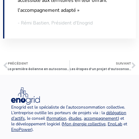
accessible aux territoires en leur offrant
l'accompagnement adapté »
- Rémi Bastien, Président d'Enogrid
PRÉCÉDENT
SUIVANT
La première éolienne en autoconsommation collective : retour sur une opération pionnière
Les étapes d’un projet d’autoconsommation collective
Enogrid est le spécialiste de l’autoconsommation collective.
L’entreprise outille les porteurs de projets via : la
délégation
d’actifs
, le conseil
(
formation
,
études
,
accompagnement
) et
le développement logiciel (
Mon énergie collective
,
EnoLab
et
EnoPower
).