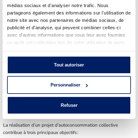
médias sociaux et d'analyser notre trafic. Nous
partageons également des informations sur l'utilisation de
notre site avec nos partenaires de médias sociaux, de
publicité et d'analyse, qui peuvent combiner celles-ci
avec d'autres informations que vous leur avez fournies
ou qu'ils ont collectées lors de votre utilisation de leurs
services.
Tout autoriser
Télécharger le guide gratuitement
Personnaliser
Refuser
Les avantages pour une collectivité
La réalisation d’un projet d’autoconsommation collective
contribue à trois principaux objectifs :