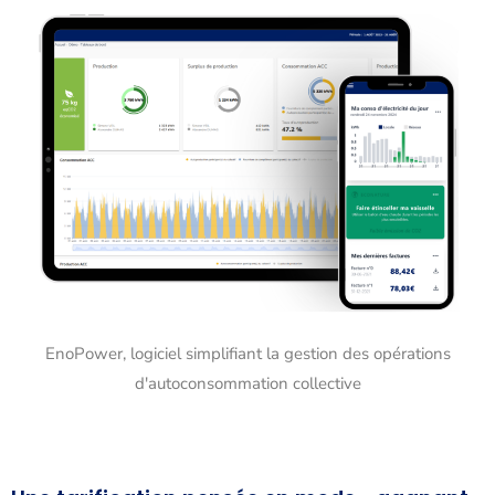
EnoPower, logiciel simplifiant la gestion des opérations
d'autoconsommation collective