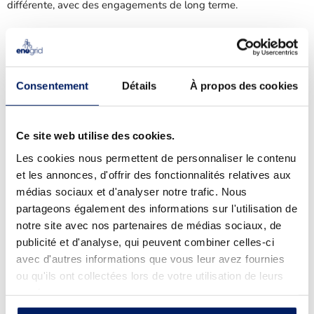
différente, avec des engagements de long terme.
L’éolien, également adapté à
Consentement
Détails
À propos des cookies
l’autoconsommation collective
Ce site web utilise des cookies.
L’éolien est très bien adapté à l’autoconsommation collective,
pour peu que le cadre réglementaire le permette.
Les cookies nous permettent de personnaliser le contenu
et les annonces, d'offrir des fonctionnalités relatives aux
médias sociaux et d'analyser notre trafic. Nous
« Nos éoliennes produisent au moins 80 % du temps.
partageons également des informations sur l'utilisation de
Ce pourcentage correspond au temps pendant
notre site avec nos partenaires de médias sociaux, de
lequel elle génère de l’énergie, ce qui est très
publicité et d'analyse, qui peuvent combiner celles-ci
différent du facteur de charge (environ 25 à 30 %),
avec d'autres informations que vous leur avez fournies
qui correspond à une production à pleine puissance.
ou qu'ils ont collectées lors de votre utilisation de leurs
Même sans tourner à pleine puissance, les taux de
services.
couverture sont très intéressants, quels que soient
les consommateurs en face. »