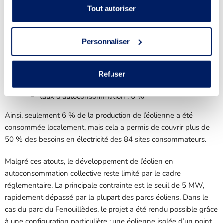
Tout autoriser
- Thomas Duffes, Coordinateur Occitanie chez Valeco
Personnaliser
Dans le cas de cette opération, les résultats au premier trimestre
2026 sont parlants :
Refuser
taux d’autoproduction : 55 %
taux d’autoconsommation : 6 %
Ainsi, seulement 6 % de la production de l’éolienne a été
consommée localement, mais cela a permis de couvrir plus de
50 % des besoins en électricité des 84 sites consommateurs.
Malgré ces atouts, le développement de l’éolien en
autoconsommation collective reste limité par le cadre
réglementaire. La principale contrainte est le seuil de 5 MW,
rapidement dépassé par la plupart des parcs éoliens. Dans le
cas du parc du Fenouillèdes, le projet a été rendu possible grâce
à une configuration particulière : une éolienne isolée d’un point