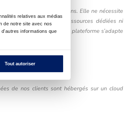
administrative des opérations. Elle ne nécessite
nnalités relatives aux médias
 en toute simplicité, sans ressources dédiées ni
on de notre site avec nos
urs données personnelles. La plateforme s’adapte
 d'autres informations que
Tout autoriser
nées de nos clients sont hébergés sur un cloud