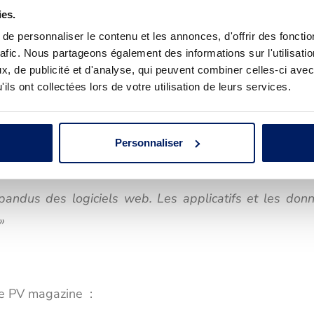
ies.
ne plateforme web qui assure la gestion technique et 
e personnaliser le contenu et les annonces, d'offrir des fonctio
 et permet au collectif d’administrer leurs opérations
rafic. Nous partageons également des informations sur l'utilisati
gées entre tous les participants dans le respect de le
, de publicité et d'analyse, qui peuvent combiner celles-ci avec
ils ont collectées lors de votre utilisation de leurs services.
et le nombre de participants.
Personnaliser
pandus des logiciels web. Les applicatifs et les don
»
 de PV magazine :