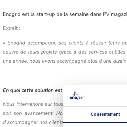
Enogrid est la start-up de la semaine dans PV magazi
Extrait :
« Enogrid accompagne ses clients à réussir leurs o
oeuvre de leurs projets grâce à des services outillés
une année, nous avons accompagné plus d’une dizaine d
En quoi cette solution est-elle innovante ?
Nous intervenons sur tous types de projets, du plus s
soit son avancement. Nos différentes offres répon
Consentement
d’accompagner nos clients sur le long terme.