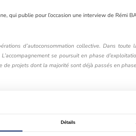
ne, qui publie pour l’occasion une interview de Rémi 
pérations d’autoconsommation collective. Dans toute
. L’accompagnement se poursuit en phase d’exploitation
e projets dont la majorité sont déjà passés en phase d
imple au plus complexes, quelle que soit la source de 
dent aux besoins de nos clients durant toute la vie
Détails