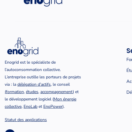
S
Fo
Enogrid est le spécialiste de
l’autoconsommation collective.
Ét
L’entreprise outille les porteurs de projets
Ac
via : la
délégation d’actifs
, le conseil
(
formation
,
études
,
accompagnement
) et
Dé
le développement logiciel (
Mon énergie
collective
,
EnoLab
et
EnoPower
).
Statut des applications