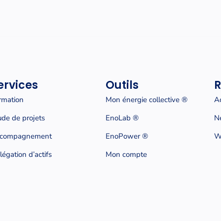
ervices
Outils
R
rmation
Mon énergie collective
®
Ac
ude de projets
EnoLab ®
N
compagnement
EnoPower ®
W
légation d’actifs
Mon compte