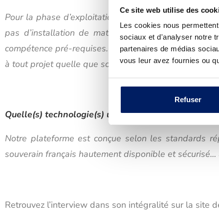
Ce site web utilise des cook
Pour la phase d’exploitation, nous avons développé u
Les cookies nous permettent d
pas d’installation de matériel chez les participants
sociaux et d'analyser notre t
compétence pré-requises. Les informations sont parta
partenaires de médias sociaux
vous leur avez fournies ou qu'
à tout projet quelle que soit la source de production 
Refuser
Quelle(s) technologie(s) utilisez-vous ?
Notre plateforme est conçue selon les standards ré
souverain français hautement disponible et sécurisé… 
Retrouvez l’interview dans son intégralité sur la site