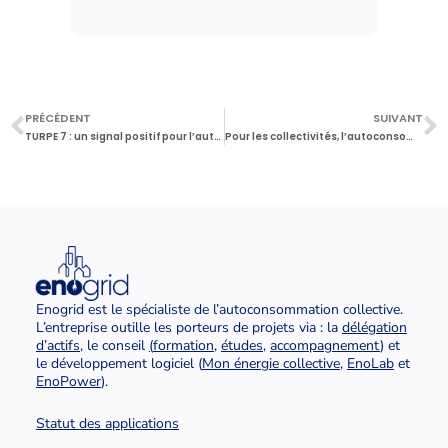
PRÉCÉDENT
SUIVANT
TURPE 7 : un signal positif pour l’autoconsommation collective
Pour les collectivités, l’autoconsommation collective est simplifiée
Enogrid est le spécialiste de l’autoconsommation collective.
L’entreprise outille les porteurs de projets via : la
délégation
d’actifs
, le conseil
(
formation
,
études
,
accompagnement
) et
le développement logiciel (
Mon énergie collective
,
EnoLab
et
EnoPower
).
Statut des applications