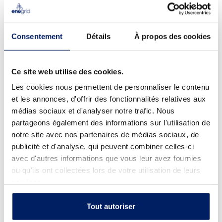
Consentement
Détails
À propos des cookies
L’avenir de la filière repose désormais sur sa capacité à
convaincre les financeurs. Les modèles économiques
alternatifs existent, et c’est à nous de démontrer aux
Ce site web utilise des cookies.
banques la solidité et la rentabilité des projets
Les cookies nous permettent de personnaliser le contenu
d’autoconsommation collective. Quand elles verront des
et les annonces, d'offrir des fonctionnalités relatives aux
business plans rigoureux et des projets rentables, elles
médias sociaux et d'analyser notre trafic. Nous
suivront. Si l’écosystème change, alors les banques
partageons également des informations sur l'utilisation de
changeront aussi.
notre site avec nos partenaires de médias sociaux, de
publicité et d'analyse, qui peuvent combiner celles-ci
avec d'autres informations que vous leur avez fournies
Il est temps d’assumer ce virage. De passer d’un marché
ou qu'ils ont collectées lors de votre utilisation de leurs
soutenu artificiellement à un marché fondé sur sa valeur
services.
intrinsèque. L’autoconsommation est une des réponses,
une source de stabilité et une garantie pour l’avenir face à
Tout autoriser
ces bouleversements. Mais il ne faut pas que ce soit la