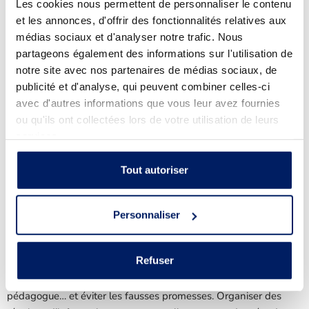
Les cookies nous permettent de personnaliser le contenu
et les annonces, d'offrir des fonctionnalités relatives aux
médias sociaux et d'analyser notre trafic. Nous
Comment recruter efficacement pour
partageons également des informations sur l'utilisation de
son projet d’autoconsommation
notre site avec nos partenaires de médias sociaux, de
collective ?
publicité et d'analyse, qui peuvent combiner celles-ci
avec d'autres informations que vous leur avez fournies
Alors que les projets gagnent en puissance, le recrutement de
ou qu'ils ont collectées lors de votre utilisation de leurs
consommateurs devient un enjeu clé, donnant naissance à de
services.
nouveaux métiers, méthodes et outils logiciels. Ainsi, 4
spécialistes du recrutement ont partagé leurs conseils et
Tout autoriser
expériences avec les porteurs de projets présents.
Personnaliser
Premier enseignement : il n’y a pas qu’un seul discours, selon le
Refuser
profil des consommateurs ciblés, les arguments doivent être
adaptés. Cependant, il faut toujours rester sincère, transparent,
pédagogue… et éviter les fausses promesses. Organiser des