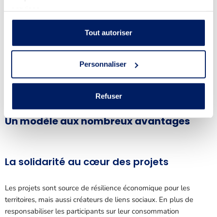
des échanges forts entre production et consommation.
Si la
services.
production est consommée sur place, c’est autant d’électricité
qui ne remonte pas sur le réseau de transport, évitant ainsi les
Tout autoriser
effets de saturation du système électrique. Il y a donc une réelle
opportunité à connecter les consommateurs à une production
hydroélectrique de proximité, dans une logique d’intelligence
Personnaliser
énergétique et territoriale.
Refuser
Un modèle aux nombreux avantages
La solidarité au cœur des projets
Les projets sont source de résilience économique pour les
territoires, mais aussi créateurs de liens sociaux. En plus de
responsabiliser les participants sur leur consommation