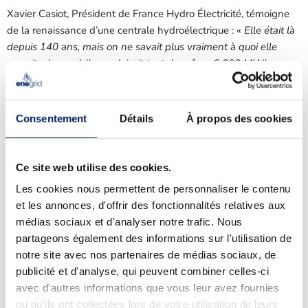
Xavier Casiot, Président de France Hydro Électricité, témoigne
de la renaissance d’une centrale hydroélectrique : «
Elle était là
depuis 140 ans, mais on ne savait plus vraiment à quoi elle
servait, alors qu’elle produisait tout de même 6 000 MWh par
an. L’autoconsommation collective a permis de la relancer et au
village de se la réapproprier
».
Consentement
Détails
À propos des cookies
L’hydroélectricité est parfaitement adaptée à
Ce site web utilise des cookies.
l’autoconsommation collective. Elle l’est d’abord sur le plan
Les cookies nous permettent de personnaliser le contenu
technique, car
la courbe de charge est très stable et prévisible
,
et les annonces, d'offrir des fonctionnalités relatives aux
donc en termes de gestion de portefeuille, c’est très facilitant.
médias sociaux et d'analyser notre trafic. Nous
De plus,
les centrales sont généralement là où il y a de la
partageons également des informations sur l'utilisation de
chute et de l’eau, donc au cœur des villages.
notre site avec nos partenaires de médias sociaux, de
publicité et d'analyse, qui peuvent combiner celles-ci
avec d'autres informations que vous leur avez fournies
Sur la partie réseau,
l’hydroélectricité permet un équilibre et
ou qu'ils ont collectées lors de votre utilisation de leurs