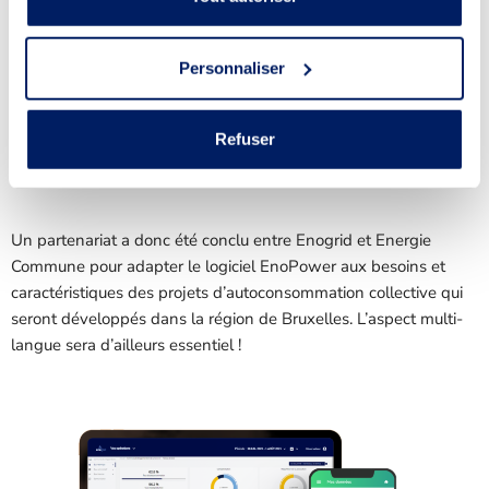
EnoPower
, dédié à la gestion des opérations
d’autoconsommation collective en France. En France, cet outil
professionnel permet notamment l’analyse des données
Personnaliser
énergétiques, la gestion des entrée et sortie de participants, la
personnalisation des coefficients de répartition ou encore
Refuser
l’édition automatique des factures d’électricité locale.
Un partenariat a donc été conclu entre Enogrid et Energie
Commune pour adapter le logiciel EnoPower aux besoins et
caractéristiques des projets d’autoconsommation collective qui
seront développés dans la région de Bruxelles. L’aspect multi-
langue sera d’ailleurs essentiel !