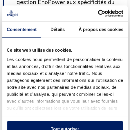
gestion EnoPower aux spécificités du
territoire Bruxellois, en prenant en
compte le contexte opérationnel,
réglementaire et fiscal. Il s’appellera
Consentement
Détails
À propos des cookies
« Best » pour Brussels Energy
Sharing Tool »
Ce site web utilise des cookies.
Les cookies nous permettent de personnaliser le contenu
- Rémi Bastien, Président d'Enogrid
et les annonces, d'offrir des fonctionnalités relatives aux
médias sociaux et d'analyser notre trafic. Nous
partageons également des informations sur l'utilisation de
notre site avec nos partenaires de médias sociaux, de
publicité et d'analyse, qui peuvent combiner celles-ci
avec d'autres informations que vous leur avez fournies
Adapter le logiciel de gestion EnoPower aux
ou qu'ils ont collectées lors de votre utilisation de leurs
particularités du territoire Bruxellois
services.
L’association Energie Commune a ainsi découvert le logiciel
Tout autoriser